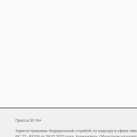
Пресса 53 16+
Зарегистрирован Федеральной службой по надзору в сфере св
ФС 77 - 83705 от 29.07.2022 года. Учредитель: Областное гос