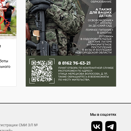
и
аботы
льного
Мы в соцсетях
егистрации СМИ ЭЛ №
икаций»