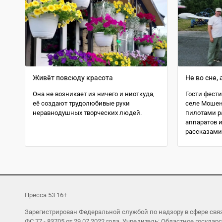
Живёт повсюду красота
Не во сне, 
Она не возникает из ничего и ниоткуда,
Гости фести
её создают трудолюбивые руки
селе Мошен
неравнодушных творческих людей.
пилотами р
аппаратов и
рассказами
Пресса 53 16+
Зарегистрирован Федеральной службой по надзору в сфере св
ФС 77 - 83705 от 29.07.2022 года. Учредитель: Областное гос