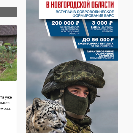
уга уже
льная
емова.