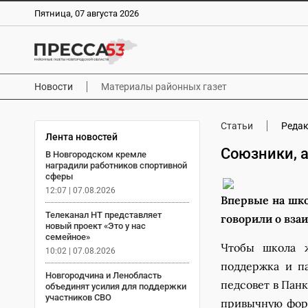
Пятница, 07 августа 2026
Новости
Материалы районных газет
Статьи
Реда
Лента новостей
Союзники, 
В Новгородском кремле
наградили работников спортивной
сферы
12:07 | 07.08.2026
Впервые на шко
Телеканал НТ представляет
говорили о вза
новый проект «Это у нас
семейное»
Чтобы школа ж
10:02 | 07.08.2026
поддержка и па
Новгородчина и Ленобласть
педсовет в Пан
объединят усилия для поддержки
участников СВО
привычную форм