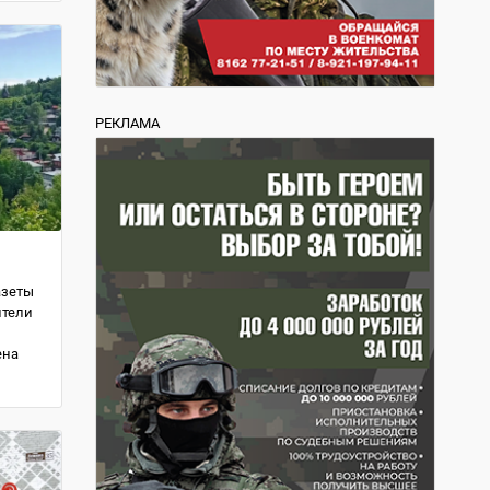
РЕКЛАМА
азеты
ители
ена