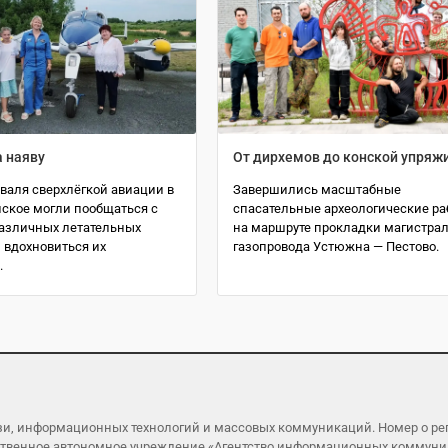
а наяву
От дирхемов до конской упряж
валя сверхлёгкой авиации в
Завершились масштабные
ское могли пообщаться с
спасательные археологические р
азличных летательных
на маршруте прокладки магистра
 вдохновиться их
газопровода Устюжна — Пестово.
.
язи, информационных технологий и массовых коммуникаций. Номер о р
ударственное автономное учреждение «Агентство информационных коммун