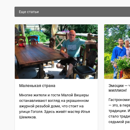
Еще статьи
Маленькая страна
Эмоции — ч
миллион!
Многие жители и гости Малой Вишеры
Гастрономи
останавливают взгляд на украшенном
— это, в пе
ажурной резьбой доме, что стоит на
традиции. 
улице Гоголя. Здесь живёт мастер Илья
стало тради
Шемяков.
седьмой раз