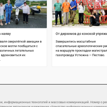
а наяву
От дирхемов до конской упряж
валя сверхлёгкой авиации в
Завершились масштабные
ское могли пообщаться с
спасательные археологические р
азличных летательных
на маршруте прокладки магистра
 вдохновиться их
газопровода Устюжна — Пестово.
.
язи, информационных технологий и массовых коммуникаций. Номер о р
ударственное автономное учреждение «Агентство информационных коммун