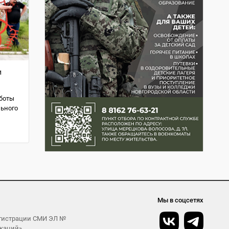
и
аботы
льного
Мы в соцсетях
егистрации СМИ ЭЛ №
икаций»