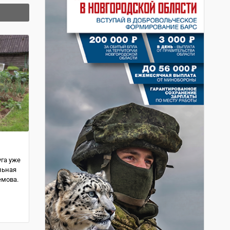
уга уже
льная
емова.