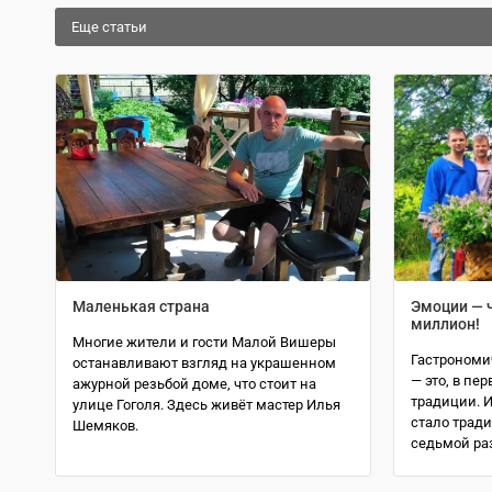
Еще статьи
Маленькая страна
Эмоции — ч
миллион!
Многие жители и гости Малой Вишеры
Гастрономи
останавливают взгляд на украшенном
— это, в пе
ажурной резьбой доме, что стоит на
традиции. 
улице Гоголя. Здесь живёт мастер Илья
стало тради
Шемяков.
седьмой раз