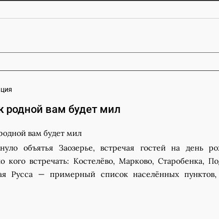
кция
к родной вам будет мил
нуло объятья Заозерье, встречая гостей на день р
о кого встречать: Костелёво, Марково, Старобенка, По
рая Русса — примерный список населённых пунктов,