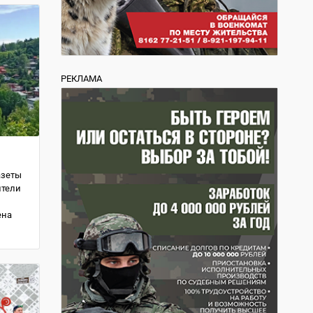
РЕКЛАМА
азеты
ители
ена