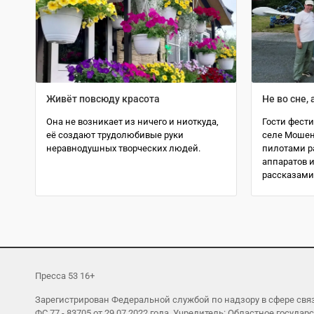
Живёт повсюду красота
Не во сне, 
Она не возникает из ничего и ниоткуда,
Гости фести
её создают трудолюбивые руки
селе Мошен
неравнодушных творческих людей.
пилотами р
аппаратов и
рассказами
Пресса 53 16+
Зарегистрирован Федеральной службой по надзору в сфере св
ФС 77 - 83705 от 29.07.2022 года. Учредитель: Областное гос