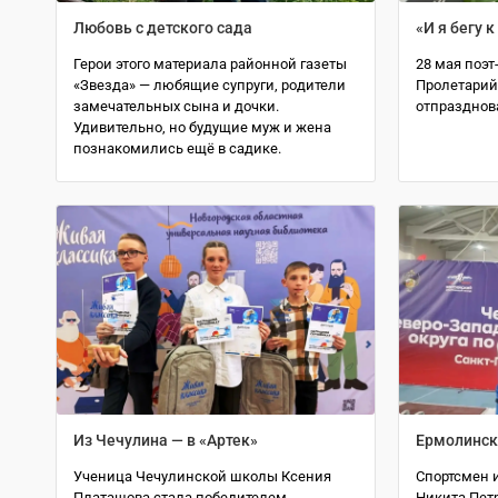
Любовь с детского сада
«И я бегу к
Герои этого материала районной газеты
28 мая поэт
«Звезда» — любящие супруги, родители
Пролетарий
замечательных сына и дочки.
отпразднов
Удивительно, но будущие муж и жена
познакомились ещё в садике.
Из Чечулина — в «Артек»
Ермолинск
Ученица Чечулинской школы Ксения
Спортсмен и
Платашова стала победителем
Никита Пет