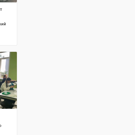
т
кий
в
о