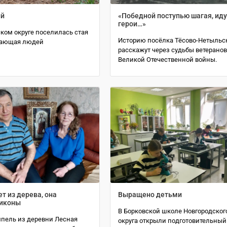
ий
«Победной поступью шагая, иду
герои…»
ком округе поселилась стая
Историю посёлка Тёсово-Нетыльс
жающая людей
расскажут через судьбы ветерано
Великой Отечественной войны.
т из дерева, она
Выращено детьми
иконы
В Борковской школе Новгородског
мпель из деревни Лесная
округа открыли подготовительный