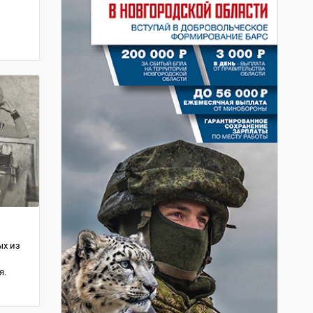
ых из
о
я.