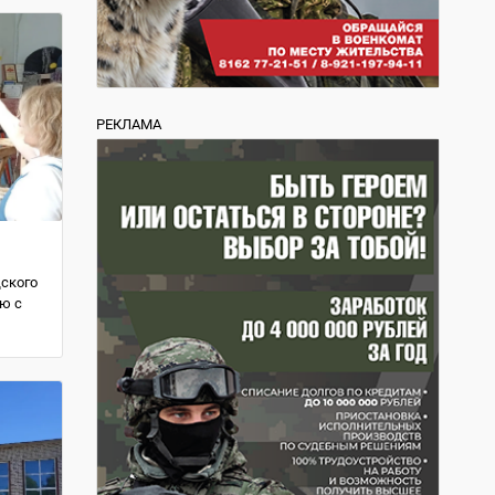
РЕКЛАМА
дского
ую с