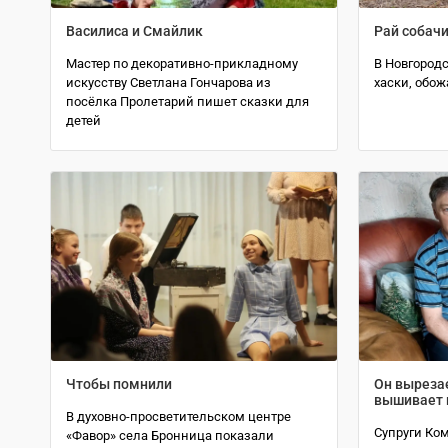
Василиса и Смайлик
Рай собач
Мастер по декоративно-прикладному
В Новгородс
искусству Светлана Гончарова из
хаски, обо
посёлка Пролетарий пишет сказки для
детей
Чтобы помнили
Он вырезае
вышивает 
В духовно-просветительском центре
Супруги Ко
«Фавор» села Бронница показали