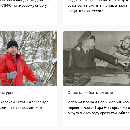
 СЗФО по гиревому спорту.
установят памятный знак в честь
защитников России.
ультуры
Счастье — быть вместе
рковской школы Александр
У семьи Ивана и Веры Мельников
бедил во всероссийском
деревни Белая Гора Новгородског
округа в 2026 году сразу три юбиле