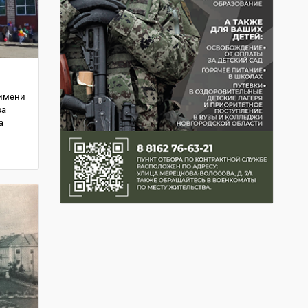
 имени
ра
а