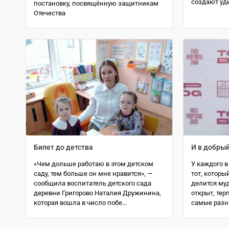
создают уд
постановку, посвящённую защитникам
Отечества
Билет до детства
И в добрый
«Чем дольше работаю в этом детском
У каждого в
саду, тем больше он мне нравится», —
тот, которы
сообщила воспитатель детского сада
делится му
деревни Григорово Наталия Дружинина,
открыт, тер
которая вошла в число побе...
самые разны