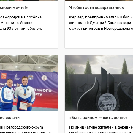
 своей мечте!»
Чтобы гости возвращались
-самородок из посёлка
Фермер, предприниматель и боль
 Антонина Укконен
жизнелюб Дмитрий Богачёв варит
ала 90-летний юбилей.
сажает виноград в Новгородском о
ие силачи
«Быть воином — жить вечно»
з Новгородского округа
По инициативе жителей в деревне
ров завоевал две медали на
Подберезье Новгородского округа