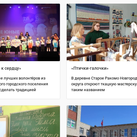
 к сердцу»
«Птички-галочки»
е лучших волонтёров из
В деревне Старое Ракомо Новгоро
ого городского поселения
округа откроют ткацкую мастерск
сделать традицией
таким названием