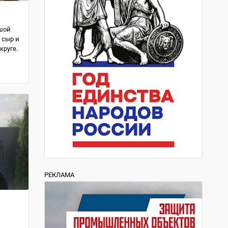
шой
 сыр и
круге.
РЕКЛАМА