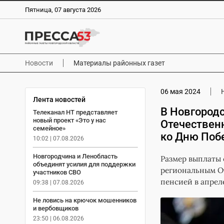
Пятница, 07 августа 2026
Новости
Материалы районных газет
06 мая 2024
Лента новостей
В Новгородс
Телеканал НТ представляет
новый проект «Это у нас
Отечествен
семейное»
ко Дню Поб
10:02 | 07.08.2026
Новгородчина и Ленобласть
Размер выплаты 
объединят усилия для поддержки
региональным О
участников СВО
пенсией в апрел
09:38 | 07.08.2026
Не ловись на крючок мошенников
и вербовщиков
23:50 | 06.08.2026