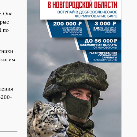
. Она
орые
1 по
тники
ки: им
и
ления
-200-