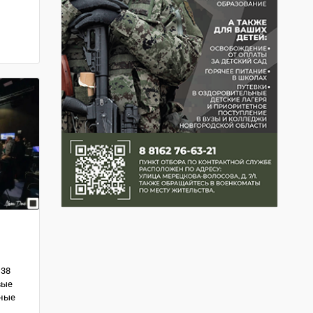
 38
вые
тные