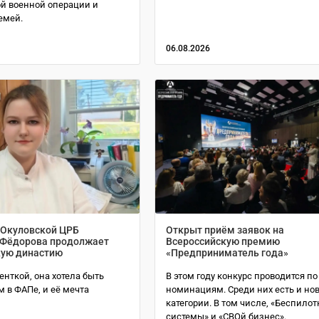
й военной операции и
емей.
06.08.2026
Окуловской ЦРБ
Открыт приём заявок на
 Фёдорова продолжает
Всероссийскую премию
ую династию
«Предприниматель года»
енткой, она хотела быть
В этом году конкурс проводится по
 в ФАПе, и её мечта
номинациям. Среди них есть и но
категории. В том числе, «Беспило
системы» и «СВОй бизнес».