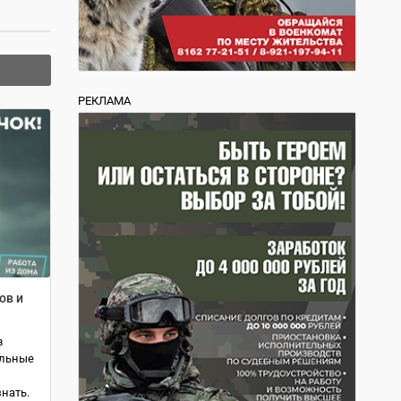
РЕКЛАМА
ов и
в
альные
знать.