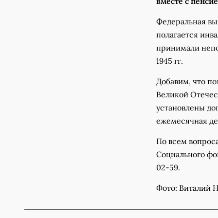
вместе с пенсие
Федеральная вып
полагается инв
принимали непос
1945 гг.
Добавим, что п
Великой Отечес
установлены до
ежемесячная де
По всем вопрос
Социального фо
02-59.
Фото: Виталий 