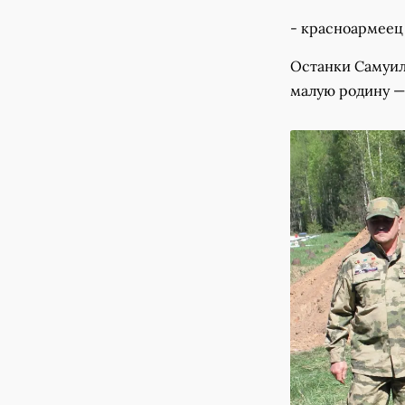
- красноармее
Останки Самуил
малую родину — 