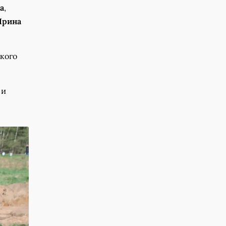
а
,
Ирина
ского
 и