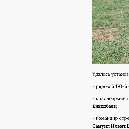
Удалось устано
- рядовой 170-й
- красноармеец
Енышбаев
;
- командир стре
Самуил Ильич 