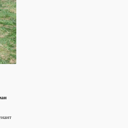
ман
енант