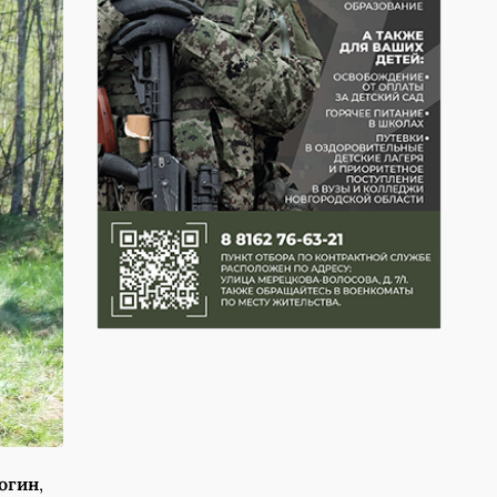
огин
,