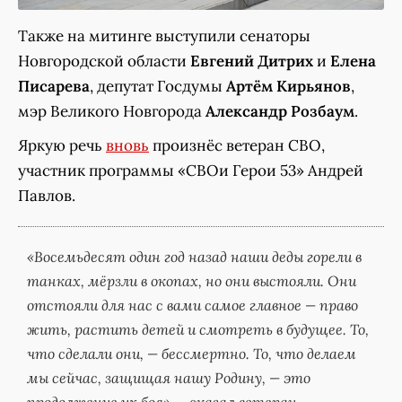
Также на митинге выступили сенаторы
Новгородской области
Евгений Дитрих
и
Елена
Писарева
, депутат Госдумы
Артём Кирьянов
,
мэр Великого Новгорода
Александр Розбаум
.
Яркую речь
вновь
произнёс ветеран СВО,
участник программы «СВОи Герои 53» Андрей
Павлов.
«Восемьдесят один год назад наши деды горели в
танках, мёрзли в окопах, но они выстояли. Они
отстояли для нас с вами самое главное — право
жить, растить детей и смотреть в будущее. То,
что сделали они, — бессмертно. То, что делаем
мы сейчас, защищая нашу Родину, — это
продолжение их боя», – сказал ветеран