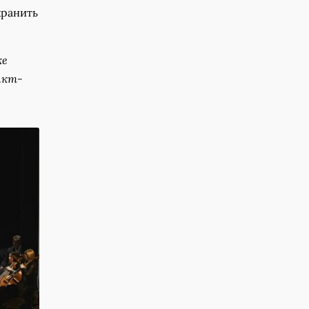
хранить
ке
нкт-