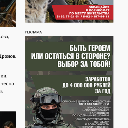
РЕКЛАМА
ова,
Дронов
.
сии.
 тесно
 в