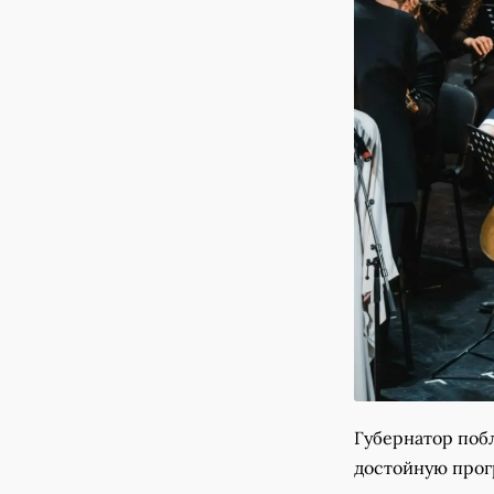
Губернатор побл
достойную про