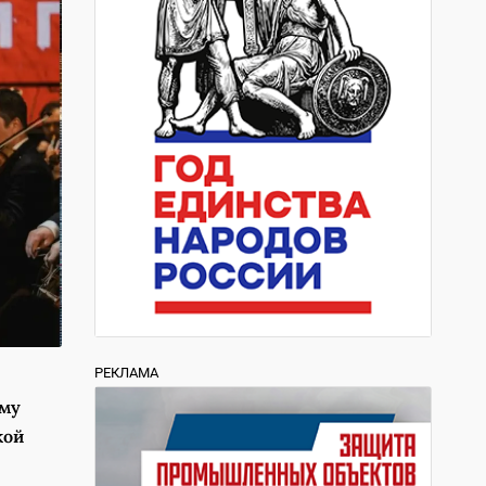
РЕКЛАМА
мму
кой