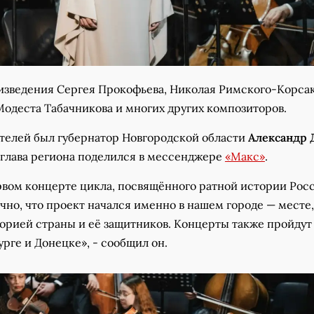
изведения Сергея Прокофьева, Николая Римского-Корсак
Модеста Табачникова и многих других композиторов.
телей был губернатор Новгородской области
Александр 
глава региона поделился в мессенджере
«Макс»
.
рвом концерте цикла, посвящённого ратной истории Рос
но, что проект начался именно в нашем городе — месте,
орией страны и её защитников. Концерты также пройдут
рге и Донецке», - сообщил он.