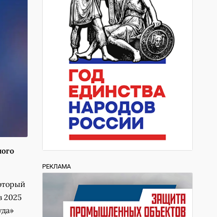
ного
РЕКЛАМА
оторый
в 2025
уда»