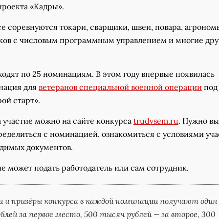
проекта «Кадры».
е соревнуются токари, сварщики, швеи, повара, агроном
ков с числовым программным управлением и многие дру
одят по 25 номинациям. В этом году впервые появилась
нация для
ветеранов специальной военной операции
под
ой старт».
а участие можно на сайте конкурса
trudvsem.ru
. Нужно в
ределиться с номинацией, ознакомиться с условиями уча
димых документов.
ие может подать работодатель или сам сотрудник.
 и призёры конкурса в каждой номинации получают один
блей за первое место, 500 тысяч рублей — за второе, 300