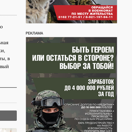
По
РЕКЛАМА
ьная
ки,
ы, в
овый