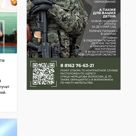
сти
й
лучат
лей.