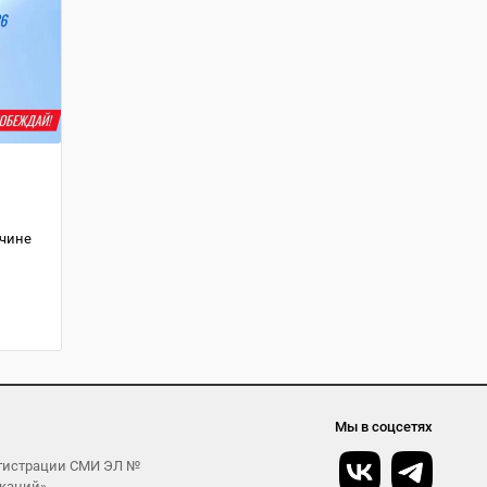
дчине
Мы в соцсетях
егистрации СМИ ЭЛ №
икаций»