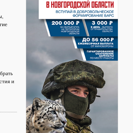
ы,
гие
ыбрать
стия и