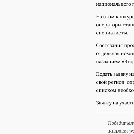
национального 
На этом конкурс
операторы стан
специалисты.
Состязания прох
отдельная номи
названием «Втор
Подать заявку н
свой регион, оп
списком необхо
Заявку на участ
Победители
миллион ру