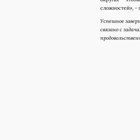
сложностей», - 
Успешное завер
связано с задач
продовольствен