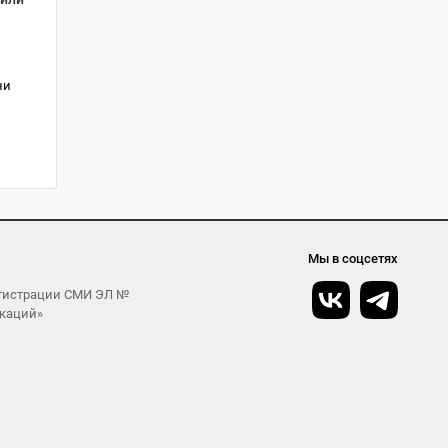
ни
.
Мы в соцсетях
егистрации СМИ ЭЛ №
икаций»