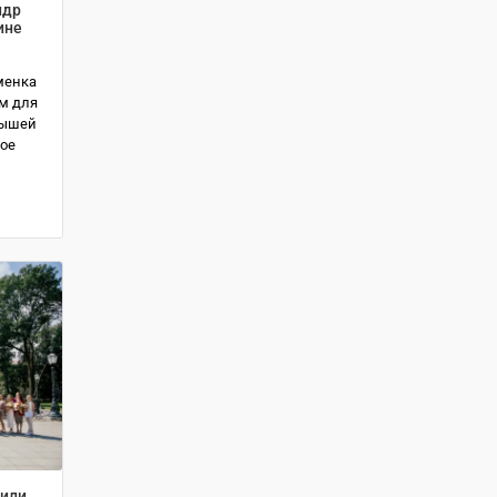
ндр
ине
менка
м для
лышей
ное
дили