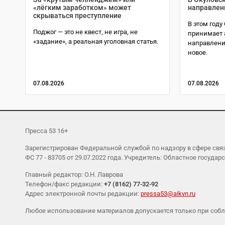
«лёгким заработком» может
направлен
скрываться преступление
В этом году
Поджог — это не квест, не игра, не
принимает 
«задание», а реальная уголовная статья.
направления
новое.
07.08.2026
07.08.2026
Пресса 53 16+
Зарегистрирован Федеральной службой по надзору в сфере св
ФС 77 - 83705 от 29.07.2022 года. Учредитель: Областное гос
Главный редактор: О.Н. Лаврова
Телефон/факс редакции:
+7 (8162) 77-32-92
Адрес электронной почты редакции:
pressa53@aikvn.ru
Любое использование материалов допускается только при соб