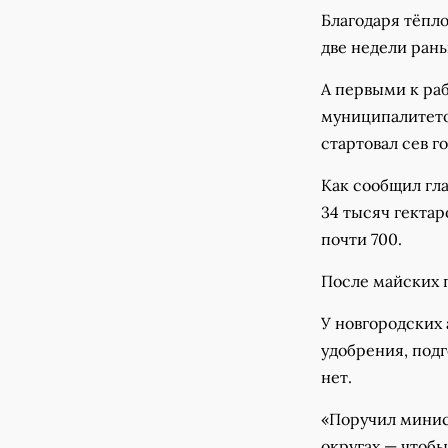
Благодаря тёпло
две недели рань
А первыми к ра
муниципалитет
стартовал сев г
Как сообщил гла
34 тысяч гектар
почти 700.
После майских п
У новгородских 
удобрения, подг
нет.
«Поручил минист
округах — чтобы