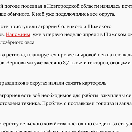
й погоде посевная в Новгородской области началась почт
ше обычного. К ней уже подключились все округа.
боте приступили аграрии Солецкого и Шимского
ов.
Напомним
, уже в первую неделю апреля в Шимском о
олозёрного овса.
ва региона, планируется провести яровой сев на площад
ов. Зерновыми уже засеяно 3,7 тысячи гектаров, овощами
раздников в округах начали сажать картофель.
аграриев есть всё необходимое для работы: закуплены с
отовлена техника. Проблем с поставками топлива и запч
ерству сельского хозяйства постоянно следить за ситуа
 посевная шла по графику и у хозяйств не возникало