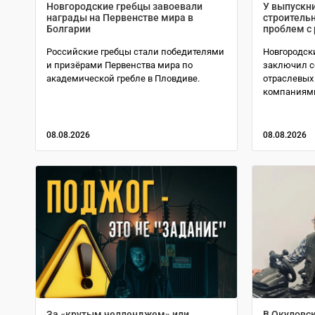
Новгородские гребцы завоевали
У выпускн
награды на Первенстве мира в
строительн
Болгарии
проблем с
Российские гребцы стали победителями
Новгородск
и призёрами Первенства мира по
заключил с
академической гребле в Пловдиве.
отраслевых
компаниями
08.08.2026
08.08.2026
За «крутым челленджем» или
В Окуловс