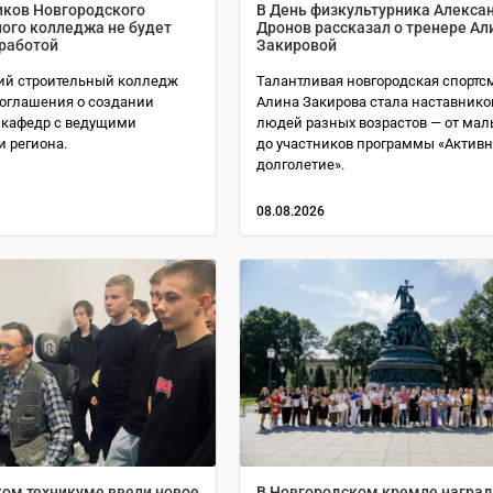
иков Новгородского
В День физкультурника Алекса
ого колледжа не будет
Дронов рассказал о тренере Ал
 работой
Закировой
ий строительный колледж
Талантливая новгородская спортс
оглашения о создании
Алина Закирова стала наставнико
 кафедр с ведущими
людей разных возрастов — от ма
 региона.
до участников программы «Актив
долголетие».
08.08.2026
ком техникуме ввели новое
В Новгородском кремле награ