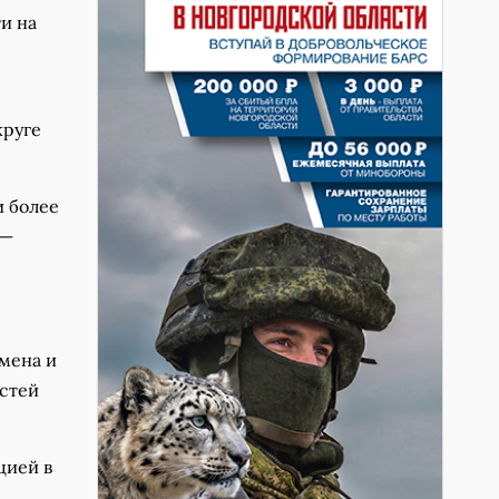
и на
круге
и более
 —
емена и
астей
цией в