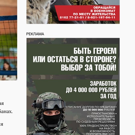
РЕКЛАМА
ая
банах.
ия