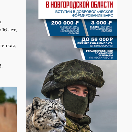
в
 16 лет,
пецкая,
й,