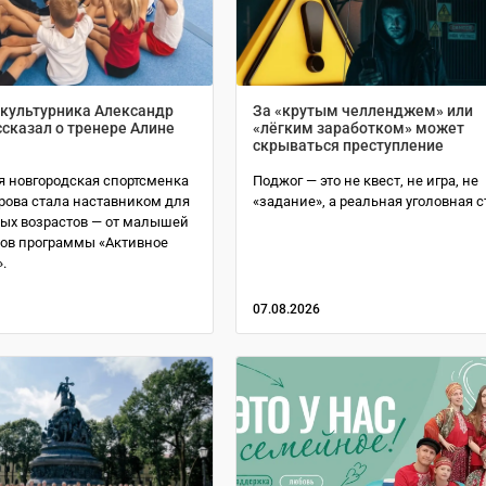
зкультурника Александр
За «крутым челленджем» или
сказал о тренере Алине
«лёгким заработком» может
скрываться преступление
я новгородская спортсменка
Поджог — это не квест, не игра, не
рова стала наставником для
«задание», а реальная уголовная с
ых возрастов — от малышей
ков программы «Активное
.
07.08.2026