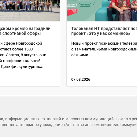
дском кремле наградили
Телеканал НТ представляет но
в спортивной сферы
проект «Это у нас семейное»
ой сфере Новгородской
Новый проект познакомит телезр
отают более 1500
с замечательными новгородским
в. Завтра, 8 августа, они
семьями.
ой профессиональный
 День физкультурника.
07.08.2026
язи, информационных технологий и массовых коммуникаций. Номер о р
ударственное автономное учреждение «Агентство информационных коммун