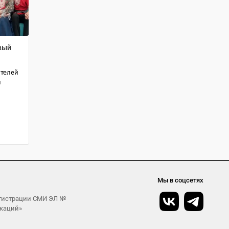
вый
ителей
и
Мы в соцсетях
егистрации СМИ ЭЛ №
икаций»