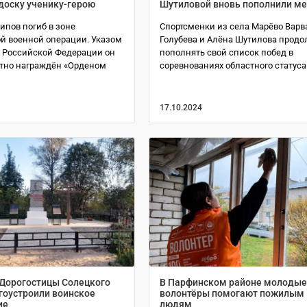
доску ученику-герою
Шутиловой вновь пополнили м
ипов погиб в зоне
Спортсменки из села Марёво Варв
й военной операции. Указом
Голубева и Алёна Шутилова прод
 Российской Федерации он
пополнять свой список побед в
тно награждён «Орденом
соревнованиях областного статуса
17.10.2024
 Дорогостицы Солецкого
В Парфинском районе молоды
гоустроили воинское
волонтёры помогают пожилым
ие
людям