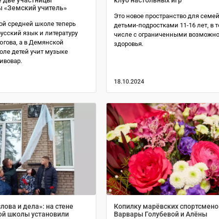
 «Земский учитель»
Это новое пространство для семей
ой средней школе теперь
детьми-подростками 11-16 лет, в 
усский язык и литературу
числе с ограниченными возможн
югова, а в Демянской
здоровья.
оле детей учит музыке
ивовар.
18.10.2024
лова и дела»: на стене
Копилку марёвских спортсмено
ой школы установили
Варвары Голубевой и Алёны