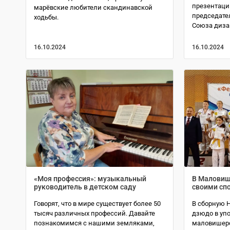
презентацию
марёвские любители скандинавской
председател
ходьбы.
Союза дизай
16.10.2024
16.10.2024
«Моя профессия»: музыкальный
В Маловиш
руководитель в детском саду
своими сп
Говорят, что в мире существует более 50
В сборную 
тысяч различных профессий. Давайте
дзюдо в уп
познакомимся с нашими земляками,
маловишерс