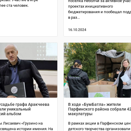
поселка Неболчи за активное учас
ее ста человек.
проектах инициативного
бюджетирования и пообещал под
в раз...
16.10.2024
усадьбе графа Аракчеева
В ходе «БумБатла» жители
али уникальный
Парфинского района собрали 42
кий альбом
макулатуры
ы Лисаевич «Грузино на
В рамках акции в Парфинском цен
освящена истории имения. На
детского творчества организовали