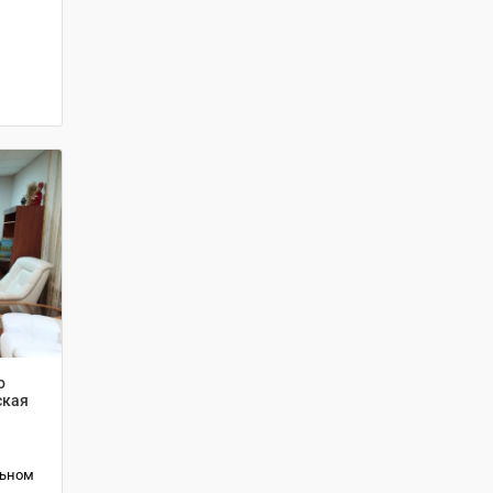
о
ская
льном