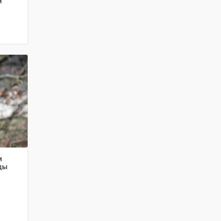
и
и
ды