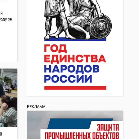
ый
году он
РЕКЛАМА
й