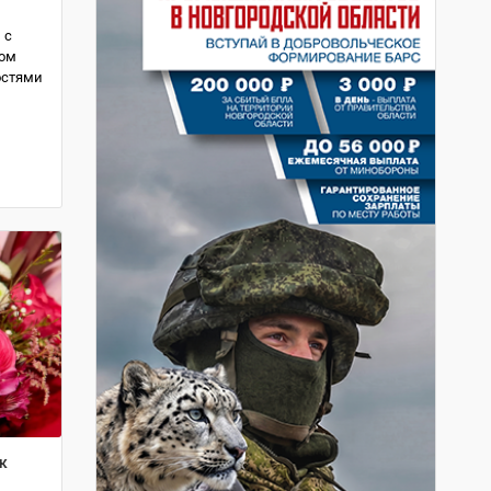
 с
том
остями
к