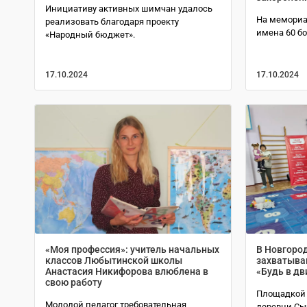
Инициативу активных шимчан удалось
На мемориа
реализовать благодаря проекту
имена 60 б
«Народный бюджет».
17.10.2024
17.10.2024
«Моя профессия»: учитель начальных
В Новгоро
классов Любытинской школы
захватыва
Анастасия Никифорова влюблена в
«Будь в д
свою работу
Площадкой 
Молодой педагог требовательная,
деревни Сыр