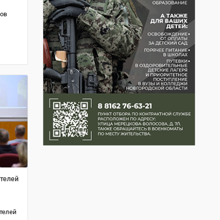
ов
ителей
телей