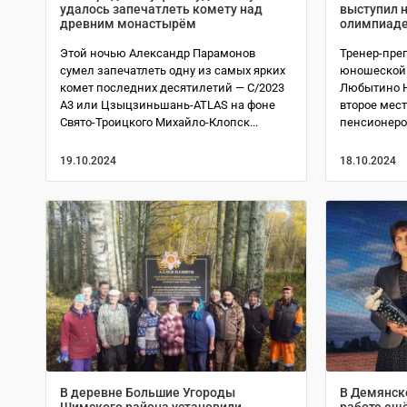
удалось запечатлеть комету над
выступил 
древним монастырём
олимпиаде
Этой ночью Александр Парамонов
Тренер-преп
сумел запечатлеть одну из самых ярких
юношеской 
комет последних десятилетий — C/2023
Любытино Н
A3 или Цзыцзиньшань-ATLAS на фоне
второе мест
Свято-Троицкого Михайло-Клопск...
пенсионеров
19.10.2024
18.10.2024
В деревне Большие Угороды
В Демянско
Шимского района установили
работе ещ