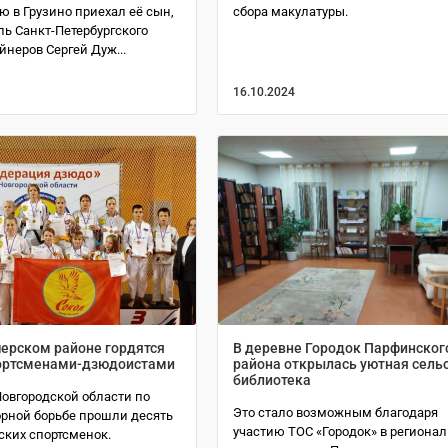
 в Грузино приехал её сын,
сбора макулатуры.
ь Санкт-Петербургского
неров Сергей Дуж...
16.10.2024
ерском районе гордятся
В деревне Городок Парфинског
ортсменами-дзюдоистами
района открылась уютная сель
библиотека
Новгородской области по
Это стало возможным благодаря
орной борьбе прошли десять
участию ТОС «Городок» в региона
ких спортсменок.