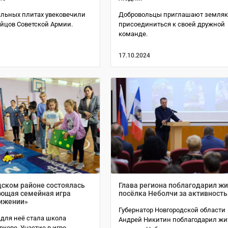
льных плитах увековечили
Добровольцы приглашают земляк
ойцов Советской Армии.
присоединиться к своей дружной
команде.
17.10.2024
дском районе состоялась
Глава региона поблагодарил ж
ющая семейная игра
посёлка Неболчи за активность
вижении»
Губернатор Новгородской области
для неё стала школа
Андрей Никитин поблагодарил жи
ково. Участие в игре