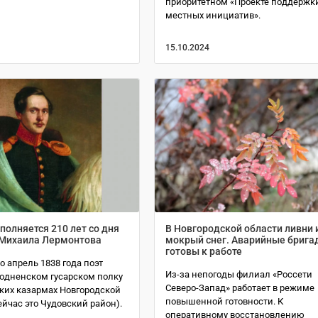
приоритетном «Проекте поддержк
местных инициатив».
15.10.2024
полняется 210 лет со дня
В Новгородской области ливни 
Михаила Лермонтова
мокрый снег. Аварийные брига
готовы к работе
о апрель 1838 года поэт
Из-за непогоды филиал «Россети
родненском гусарском полку
Северо-Запад» работает в режиме
ких казармах Новгородской
повышенной готовности. К
ейчас это Чудовский район).
оперативному восстановлению