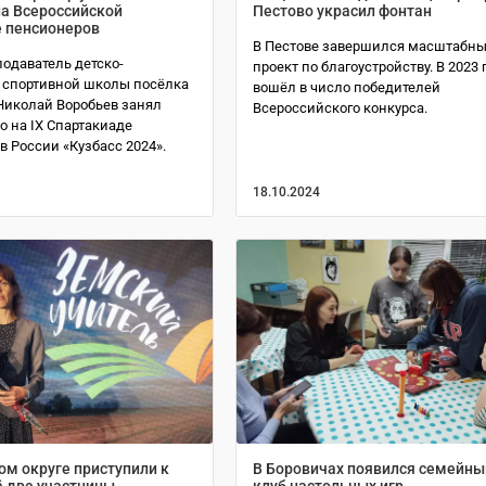
на Всероссийской
Пестово украсил фонтан
 пенсионеров
В Пестове завершился масштабн
одаватель детско-
проект по благоустройству. В 2023 
спортивной школы посёлка
вошёл в число победителей
иколай Воробьев занял
Всероссийского конкурса.
о на IX Спартакиаде
 России «Кузбасс 2024».
18.10.2024
м округе приступили к
В Боровичах появился семейны
ё две участницы
клуб настольных игр