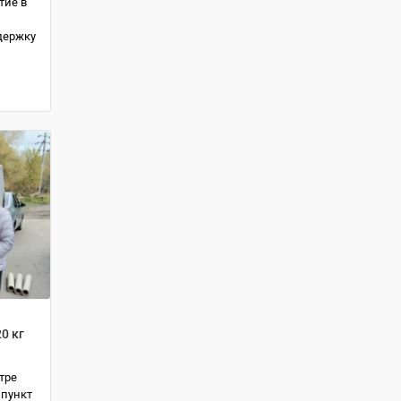
тие в
держку
0 кг
тре
 пункт