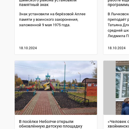
памятный знак
программы
Знак установили на берёзовой Аллее
В Лычковск
памяти у воинского захоронения,
преподаёт р
заложенной 9 мая 1975 года.
Татьяна Дл
средней шк
Людмила П
18.10.2024
18.10.2024
В посёлке Неболчи открыли
«Человек с
обновлённую детскую площадку
хвойнинск