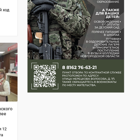
й ход
вского
лее
я 12
та