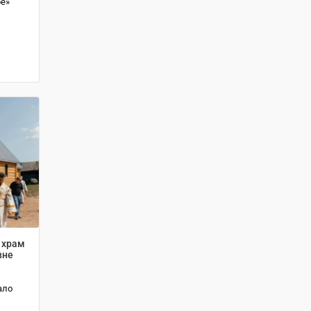
ре»
 храм
вне
ало
х