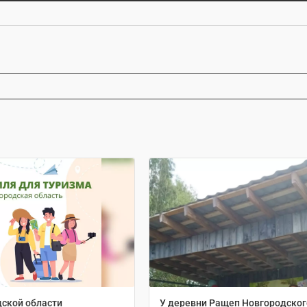
дской области
У деревни Ращеп Новгородског