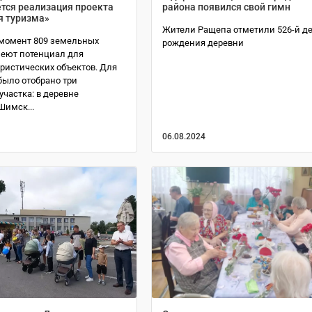
тся реализация проекта
района появился свой гимн
я туризма»
Жители Ращепа отметили 526-й д
момент 809 земельных
рождения деревни
меют потенциал для
ристических объектов. Для
было отобрано три
частка: в деревне
Шимск...
06.08.2024