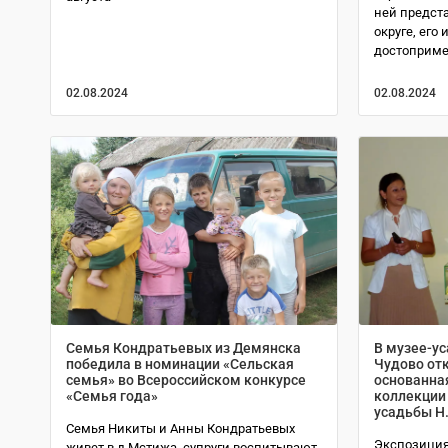
ней предст
округе, его
достоприме
02.08.2024
02.08.2024
Семья Кондратьевых из Демянска
В музее-ус
победила в номинации «Сельская
Чудово от
семья» во Всероссийском конкурсе
основанна
«Семья года»
коллекции 
усадьбы Н
Семья Никиты и Анны Кондратьевых
Экспозиция о
живет в д.Мстижа, супруги воспитывают