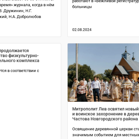
работают в «Вежливой регистрату
время» журнала, когда в нём
больницы
В. Дружинин, Н.Г.
ий, Н.А. Добролюбов
02.08.2024
продолжается
тво физкультурно-
ельного комплекса
тся в соответствии с
Митрополит Лев освятил новый
и воинское захоронение в дере
Частова Новгородского района
Освящение деревянной церкви ст
значимым событием для местны