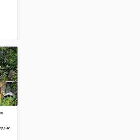
ая
едено