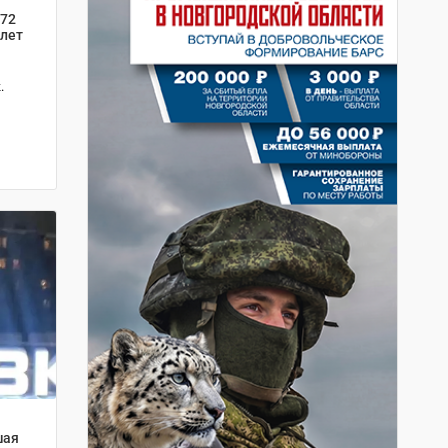
 72
 лет
.
шая