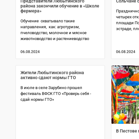
Представители Любытинского
Сольчане 
района закончили обучение в «Школе
фермера»
Празднично
четырех от
Обучение охватывало такие
площади По
направления, как: агротуризм,
эстраде, п
пчеловодство, молочное и мясное
животноводство и растениеводство
06.08.2024
06.08.2024
Жители Любытинского района
активно сдают нормы ГТО
В июле в селе Зарубино прошел
фестиваль ВФСК ГТО «Проверь себя -
сдай нормы ГТО»
В Пестове 