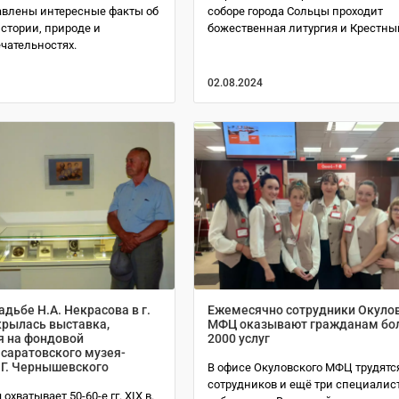
авлены интересные факты об
соборе города Сольцы проходит
 истории, природе и
божественная литургия и Крестны
чательностях.
02.08.2024
адьбе Н.А. Некрасова в г.
Ежемесячно сотрудники Окуло
крылась выставка,
МФЦ оказывают гражданам бо
я на фондовой
2000 услуг
саратовского музея-
.Г. Чернышевского
В офисе Окуловского МФЦ трудятс
сотрудников и ещё три специалис
хватывает 50-60-е гг. XIX в.