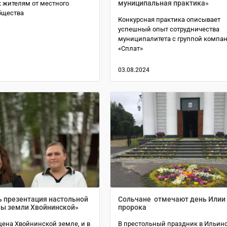
муниципальная практика»
к жителям от местного
бщества
Конкурсная практика описывает
успешный опыт сотрудничества
муниципалитета с группой компа
«Сплат»
03.08.2024
ь презентация настольной
Сольчане отмечают день Илии
ны земли Хвойнинской»
пророка
щена Хвойнинской земле, и в
В престольный праздник в Ильин