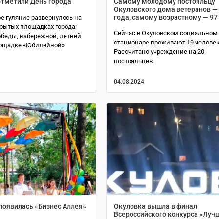
отметили День города
Самому молодому постояльцу
Окуловского дома ветеранов —
года, самому возрастному — 97
е гуляние развернулось на
крытых площадках города:
Сейчас в Окуловском социальном
беды, набережной, летней
стационаре проживают 19 человек
лощадке «Юбилейной»
Рассчитано учреждение на 20
постояльцев.
04.08.2024
появилась «Бизнес Аллея»
Окуловка вышла в финал
Всероссийского конкурса «Луч