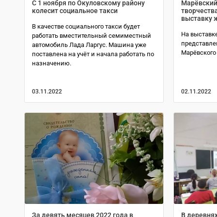
С 1 ноября по Окуловскому району
Марёвский
колесит социальное такси
творчеств
выставку 
В качестве социального такси будет
На выставке
работать вместительный семиместный
представле
автомобиль Лада Ларгус. Машина уже
Марёвского 
поставлена на учёт и начала работать по
назначению.
03.11.2022
02.11.2022
За девять месяцев 2022 года в
В деревнях