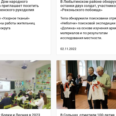
 Дом народного
В Любытинском районе обнару
а приглашает посетить
останки двух солдат, участнико
женского рукоделия
«Реконьского побоища»
 «Узорное тканьё»
Тела обнаружили поисковики отр
ны работы жительниц
«Неболчи» поисковой экспедиции
округа
«Долина» на основе изучения арх
материалов и по результатам
исследования местности.
02.11.2022
 Борки и Лесная в 2023
В Сольцах отметили 100-летие