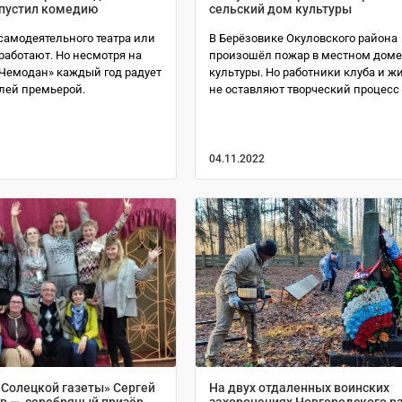
пустил комедию
сельский дом культуры
самодеятельного театра или
В Берёзовике Окуловского района
 работают. Но несмотря на
произошёл пожар в местном дом
«Чемодан» каждый год радует
культуры. Но работники клуба и ж
елей премьерой.
не оставляют творческий процесс
04.11.2022
«Солецкой газеты» Сергей
На двух отдаленных воинских
в — серебряный призёр
захоронениях Новгородского р