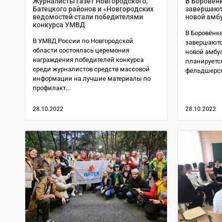
Журналисты газет Новгородского,
В Боровён
Батецкого районов и «Новгородских
завершают
ведомостей стали победителями
новой амб
конкурса УМВД
В Боровёнк
В УМВД России по Новгородской
завершаютс
области состоялась церемония
новой амбул
награждения победителей конкурса
планируетс
среди журналистов средств массовой
фельдшерск
информации на лучшие материалы по
профилакт...
28.10.2022
28.10.2022