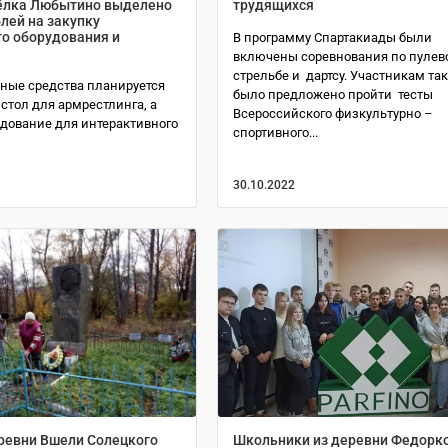
ёлка Любытино выделено
трудящихся
блей на закупку
го оборудования и
В программу Спартакиады были
включены соревнования по пулев
стрельбе и дартсу. Участникам та
ные средства планируется
было предложено пройти тесты
стол для армрестлинга, а
Всероссийского физкультурно –
удование для интерактивного
спортивного...
30.10.2022
ревни Вшели Солецкого
Школьники из деревни Федорк