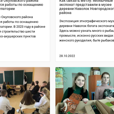
ке Окуловского района
Как связать метлу: необычный
ся работы по оснащению
экспонат представили в музее
улатории
деревни Наволок Новгородско
района
е Окуловского района
Экспозиция этнографического му
я работы по оснащению
деревни Наволок богата экспонат
атории. В 2023 году в районе
Здесь можно узнать много о рыба
я строительство шести
промысле, исконно русских видах
о-акушерских пунктов
женского рукоделия, быте рыбако
28.10.2022