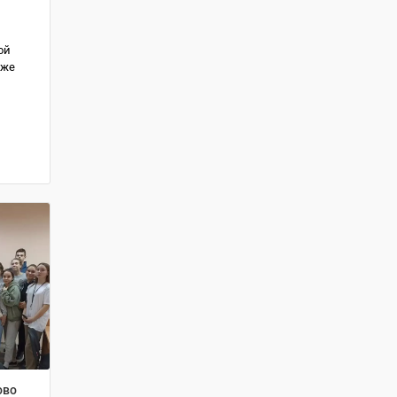
ой
кже
ово