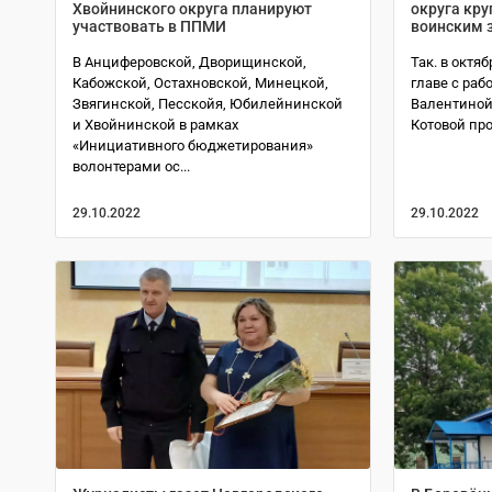
Хвойнинского округа планируют
округа кру
участвовать в ППМИ
воинским 
В Анциферовской, Дворищинской,
Так. в октя
Кабожской, Остахновской, Минецкой,
главе с раб
Звягинской, Песскойя, Юбилейнинской
Валентиной
и Хвойнинской в рамках
Котовой пр
«Инициативного бюджетирования»
волонтерами ос...
29.10.2022
29.10.2022