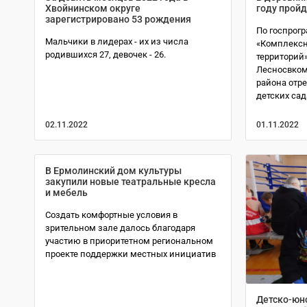
Хвойнинском округе
году прой
зарегистрировано 53 рождения
По госпрог
Мальчики в лидерах - их из числа
«Комплексн
родившихся 27, девочек - 26.
территорий
Лесносвком
района отр
детских сада
02.11.2022
01.11.2022
В Ермолинский дом культуры
закупили новые театральные кресла
и мебель
Создать комфортные условия в
зрительном зале далось благодаря
участию в приоритетном региональном
проекте поддержки местных инициатив
Детско-юн