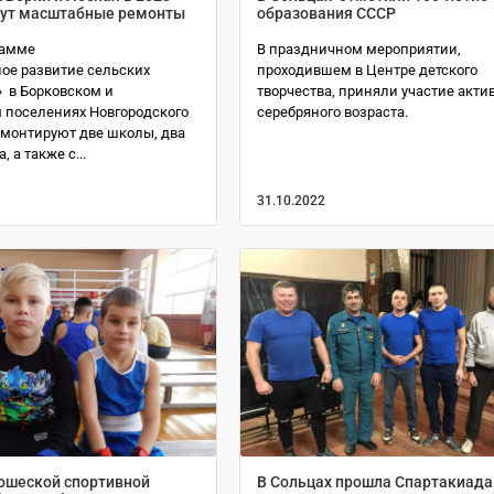
дут масштабные ремонты
образования СССР
рамме
В праздничном мероприятии,
ое развитие сельских
проходившем в Центре детского
» в Борковском и
творчества, приняли участие акти
 поселениях Новгородского
серебряного возраста.
емонтируют две школы, два
, а также с...
31.10.2022
ошеской спортивной
В Сольцах прошла Спартакиада