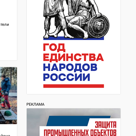
е
ители
РЕКЛАМА
айона