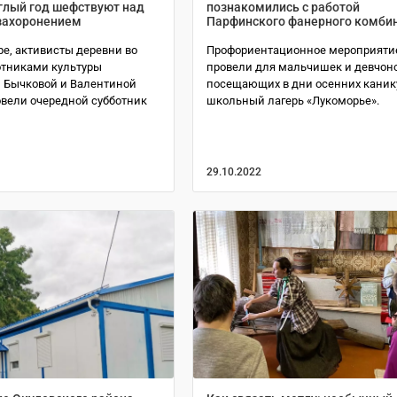
глый год шефствуют над
познакомились с работой
захоронением
Парфинского фанерного комби
бре, активисты деревни во
Профориентационное мероприяти
отниками культуры
провели для мальчишек и девчоно
 Бычковой и Валентиной
посещающих в дни осенних каник
овели очередной субботник
школьный лагерь «Лукоморье».
29.10.2022