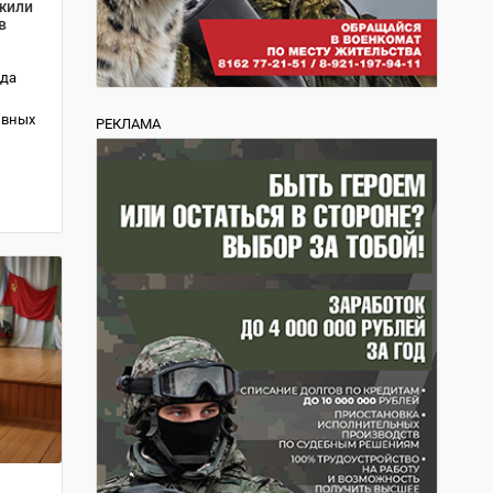
жили
в
яда
ивных
РЕКЛАМА