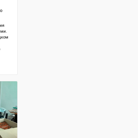
го
зея
ами.
цком
в