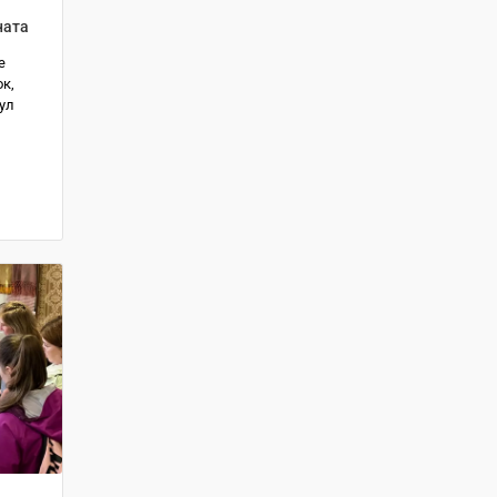
ната
е
к,
ул