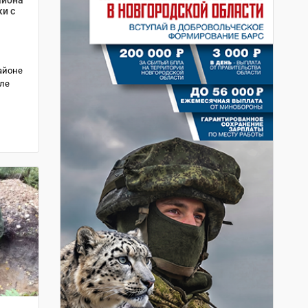
и с
айоне
сле