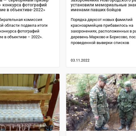
о конкурса фотографий
установили мемориальные знак
ие в объективе-2022»
именами павших бойцов
збирательная комиссия
Порядка двухсот новых фамилий
ой области подвела итоги
красноармейцев прибавилось на
 конкурса фотографий
захоронениях, расположенных в р
е в объективе – 2022».
деревень Марково и Борисово, по
проведенной выверки списков
03.11.2022