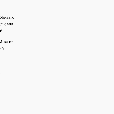
любивых
ильевна
й.
 Многие
ей
,
а
,