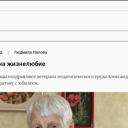
ёд
Людмила Нилова
на жизнелюбие
цы поздравляют ветерана педагогического труда Александ
ратову с юбилеем.