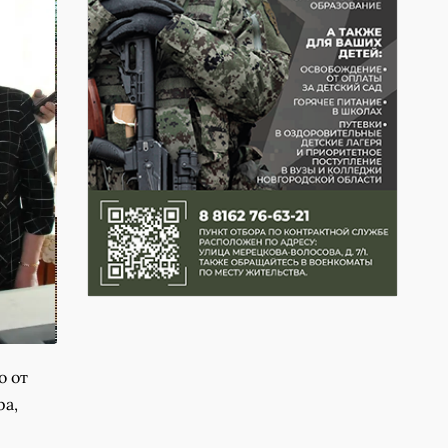
о от
ра,