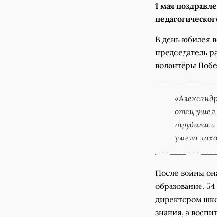
1 мая поздравл
педагогическог
В день юбилея 
председатель ра
волонтёры Поб
«Александр
отец ушёл 
трудилась 
умела нахо
После войны он
образование. 54
директором шко
знания, а воспи