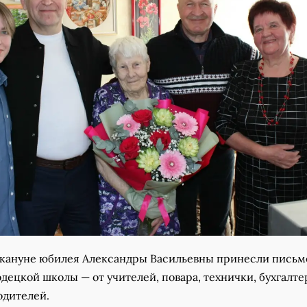
акануне юбилея Александры Васильевны принесли письм
децкой школы — от учителей, повара, технички, бухгалте
одителей.