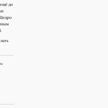
 ещё до
ые
 Щедро
ичным
.
елать
бы