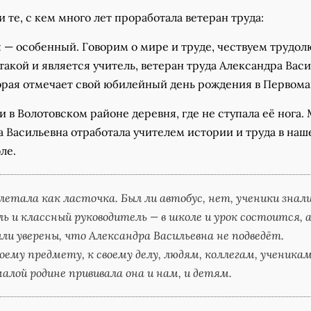
и те, с кем много лет проработала ветеран труда:
я — особенный. Говорим о мире и труде, чествуем трудо
акой и является учитель, ветеран труда Александра Вас
торая отмечает свой юбилейный день рождения в Первома
ли в Волотовском районе деревня, где не ступала её нога.
 Васильевна отработала учителем истории и труда в наш
ле.
летала как ласточка. Был ли автобус, нет, ученики знали
ь и классный руководитель — в школе и урок состоится, 
ли уверены, что Александра Васильевна не подведёт.
воему предмету, к своему делу, людям, коллегам, ученикам
малой родине прививала она и нам, и детям.