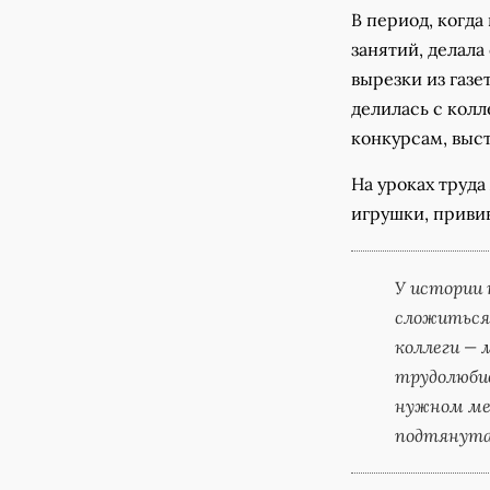
В период, когда
занятий, делала
вырезки из газе
делилась с кол
конкурсам, выст
На уроках труда
игрушки, привив
У истории 
сложиться 
коллеги — 
трудолюбие
нужном мес
подтянута