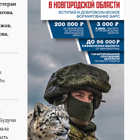
етеран
това.
ыжов
,
ова
,
а
ды
е
 Будучи
вала
быть