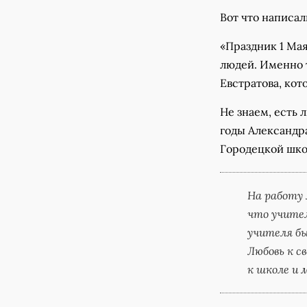
Вот что написал
«Праздник 1 Ма
людей. Именно т
Евстратова, ко
Не знаем, есть 
годы Александра
Городецкой шко
На работу 
что учител
учителя бы
Любовь к с
к школе и 