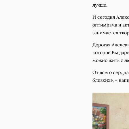
лучше.
И сегодня Алек
оптимизма и акт
занимается тво
Дорогая Алексан
которое Вы дари
можно жить с л
От всего сердца
близких», – нап