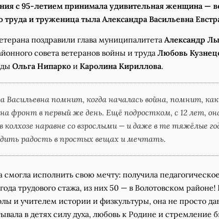
ения с 95-летием принимала удивительная женщина — в
о труда и труженица тыла Александра Васильевна Евстра
ветерана поздравили глава муниципалитета
Александр Л
йонного совета ветеранов войны и труда
Любовь Кузнец
еды
Ольга Нипарко
и
Каролина Кириллова
.
а Васильевна помнит, когда началась война, помнит, как
на фронт в первый же день. Ещё подростком, с 12 лет, он
в колхозе наравне со взрослыми — и даже в те тяжёлые го
дить радость в простых вещах и мечтать.
а смогла исполнить свою мечту: получила педагогическо
 года трудового стажа, из них 50 — в Волотовском районе!
лы и учителем истории и физкультуры, она не просто да
тывала в детях силу духа, любовь к Родине и стремление 