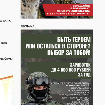
ятиях,
РЕКЛАМА
 как
 заботы