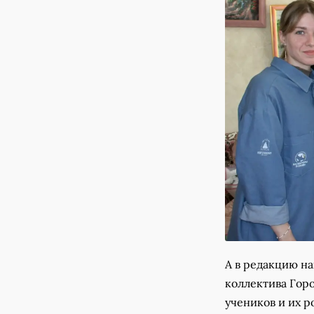
А в редакцию н
коллектива Горо
учеников и их р