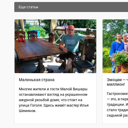
Еще статьи
Маленькая страна
Эмоции — ч
миллион!
Многие жители и гости Малой Вишеры
Гастрономи
останавливают взгляд на украшенном
— это, в пе
ажурной резьбой доме, что стоит на
традиции. 
улице Гоголя. Здесь живёт мастер Илья
стало тради
Шемяков.
седьмой раз