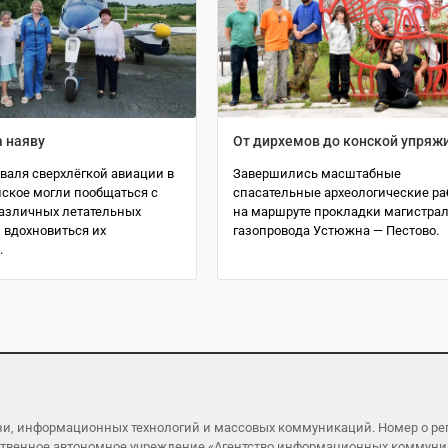
а наяву
От дирхемов до конской упряж
валя сверхлёгкой авиации в
Завершились масштабные
ское могли пообщаться с
спасательные археологические р
азличных летательных
на маршруте прокладки магистра
 вдохновиться их
газопровода Устюжна — Пестово.
.
язи, информационных технологий и массовых коммуникаций. Номер о р
ударственное автономное учреждение «Агентство информационных коммун