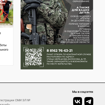
и
аботы
льного
Мы в соцсетях
егистрации СМИ ЭЛ №
икаций»