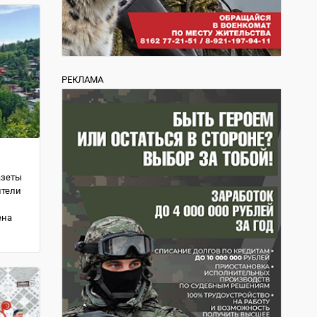
РЕКЛАМА
азеты
ители
ена