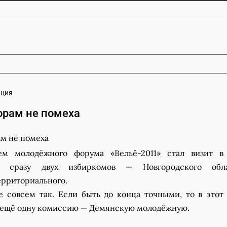
кция
рам не помеха
м молодёжного форума «Вельё-2011» стал визит в 
ей сразу двух избиркомов — Новгородского обла
ерриториального.
е совсем так. Если быть до конца точными, то в этот
 ещё одну комиссию — Демянскую молодёжную.