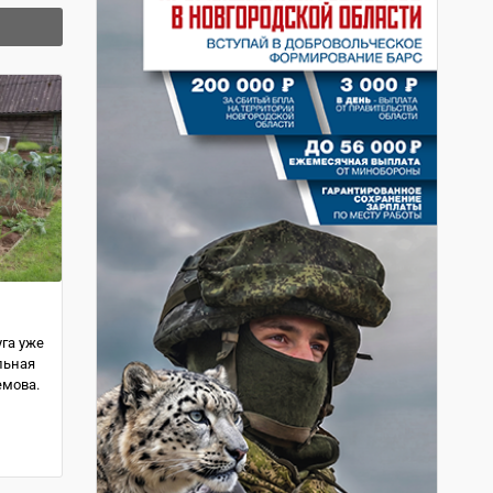
уга уже
льная
емова.