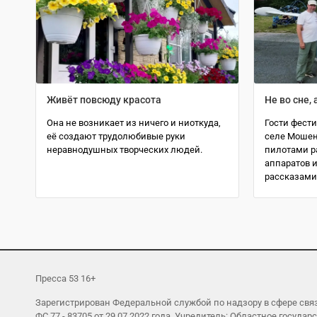
Живёт повсюду красота
Не во сне, 
Она не возникает из ничего и ниоткуда,
Гости фести
её создают трудолюбивые руки
селе Мошен
неравнодушных творческих людей.
пилотами р
аппаратов и
рассказами
Пресса 53 16+
Зарегистрирован Федеральной службой по надзору в сфере св
ФС 77 - 83705 от 29.07.2022 года. Учредитель: Областное гос