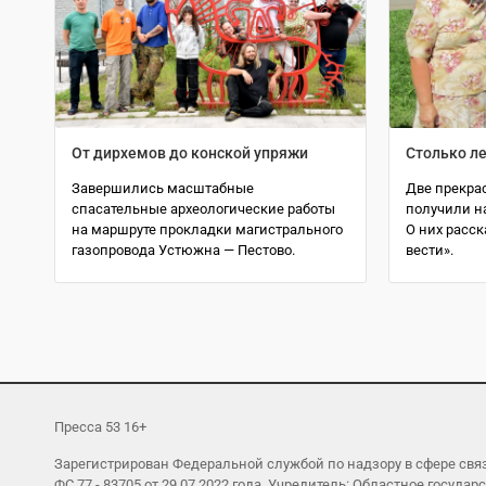
От дирхемов до конской упряжи
Столько ле
Завершились масштабные
Две прекра
спасательные археологические работы
получили на
на маршруте прокладки магистрального
О них расс
газопровода Устюжна — Пестово.
вести».
Пресса 53 16+
Зарегистрирован Федеральной службой по надзору в сфере св
ФС 77 - 83705 от 29.07.2022 года. Учредитель: Областное гос