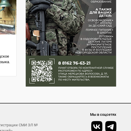
дское
языка.
Мы в соцсетях
егистрации СМИ ЭЛ №
икаций»