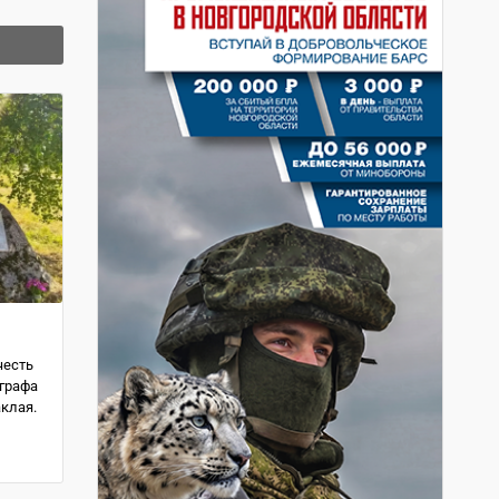
честь
ографа
клая.