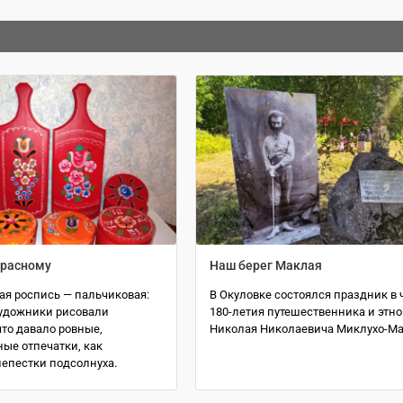
красному
Наш берег Маклая
я роспись — пальчиковая:
В Окуловке состоялся праздник в 
удожники рисовали
180-летия путешественника и этн
то давало ровные,
Николая Николаевича Миклухо-Ма
ые отпечатки, как
лепестки подсолнуха.