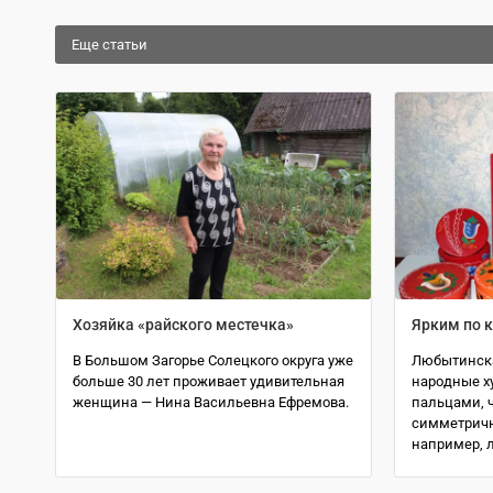
Еще статьи
Хозяйка «райского местечка»
Ярким по 
В Большом Загорье Солецкого округа уже
Любытинска
больше 30 лет проживает удивительная
народные х
женщина — Нина Васильевна Ефремова.
пальцами, ч
симметричн
например, 