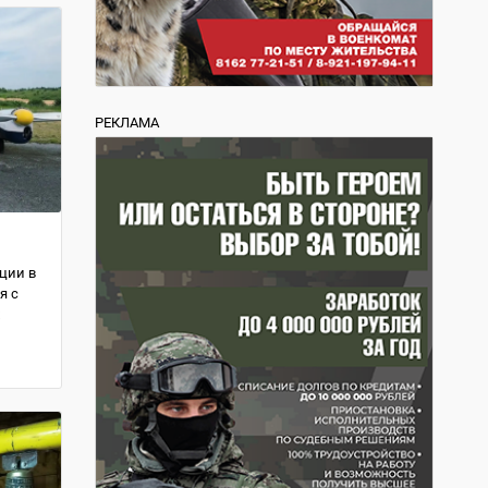
РЕКЛАМА
ции в
я с
х