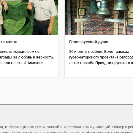
т вместе
Голос русской души
сные шимские семьи
26 июня в посёлке Волот рамках
грады за любовь и верность.
губернаторского проекта «Новгоро
казала газета «Шимские
лето» прошёл Праздник русского 
язи, информационных технологий и массовых коммуникаций. Номер о р
ударственное автономное учреждение «Агентство информационных коммун