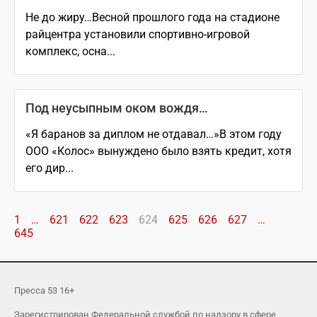
Не до жиру…Весной прошлого года на стадионе
райцентра установили спортивно-игровой
комплекс, осна...
Под неусыпным оком вождя…
«Я баранов за диплом не отдавал…»В этом году
ООО «Колос» вынуждено было взять кредит, хотя
его дир...
1
…
621
622
623
624
625
626
627
…
645
Пресса 53 16+
Зарегистрирован Федеральной службой по надзору в сфере